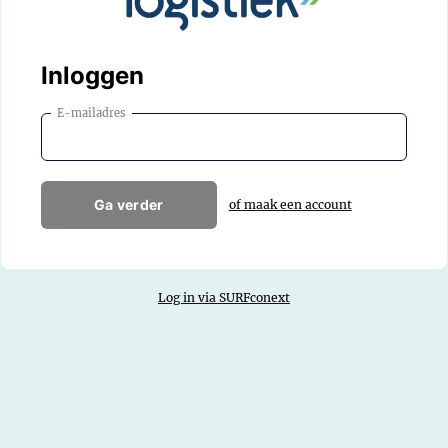
Inloggen
E-mailadres
Ga verder
of maak een account
Log in via SURFconext