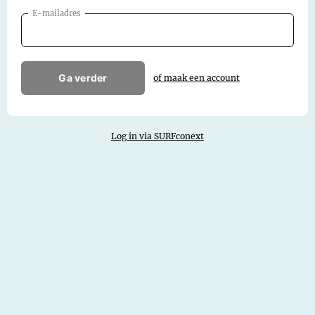
E-mailadres
Ga verder
of maak een account
Log in via SURFconext