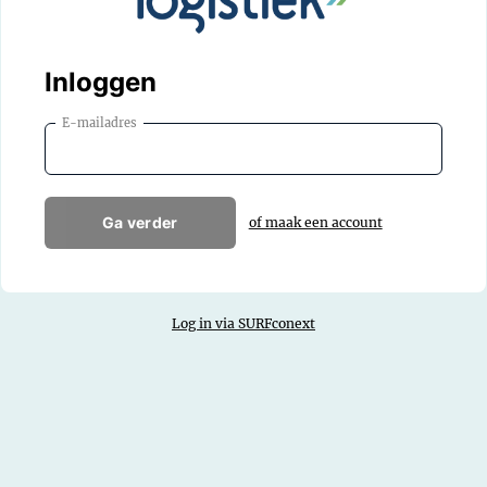
Inloggen
E-mailadres
Ga verder
of maak een account
Log in via SURFconext