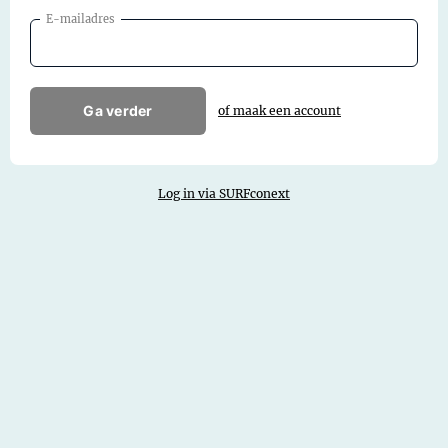
E-mailadres
Ga verder
of maak een account
Log in via SURFconext