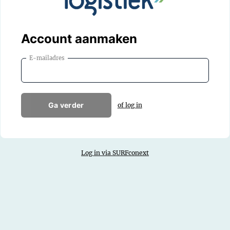
Account aanmaken
E-mailadres
Ga verder
of log in
Log in via SURFconext