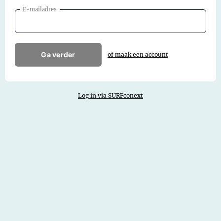
E-mailadres
Ga verder
of maak een account
Log in via SURFconext