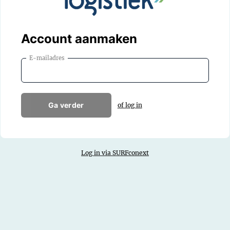
Account aanmaken
E-mailadres
Ga verder
of log in
Log in via SURFconext