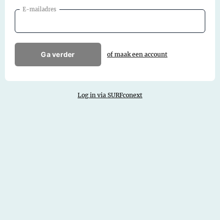
E-mailadres
Ga verder
of maak een account
Log in via SURFconext