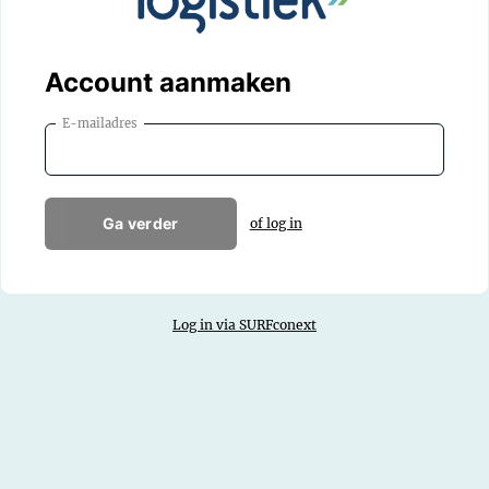
Account aanmaken
E-mailadres
Ga verder
of log in
Log in via SURFconext