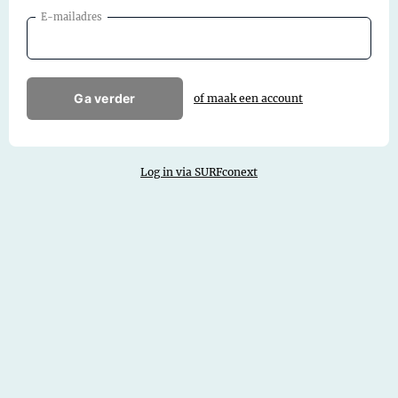
E-mailadres
Ga verder
of maak een account
Log in via SURFconext