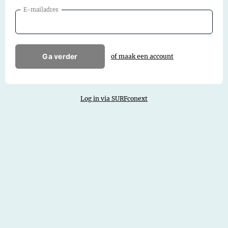
E-mailadres
Ga verder
of maak een account
Log in via SURFconext