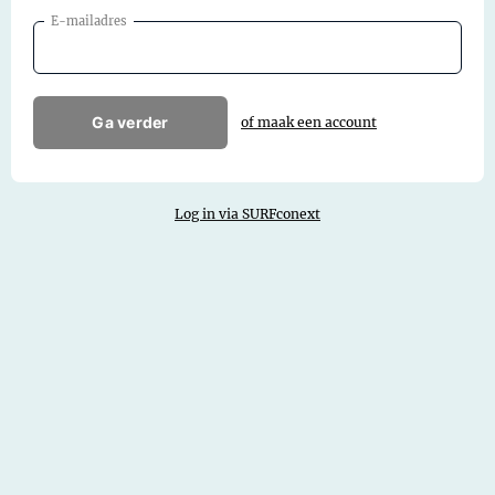
E-mailadres
Ga verder
of maak een account
Log in via SURFconext