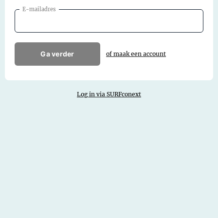
E-mailadres
Ga verder
of maak een account
Log in via SURFconext