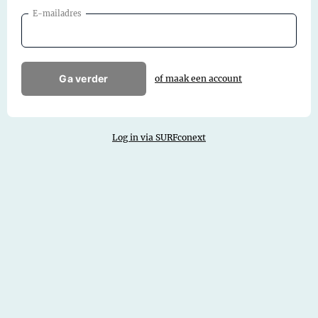
E-mailadres
Ga verder
of maak een account
Log in via SURFconext