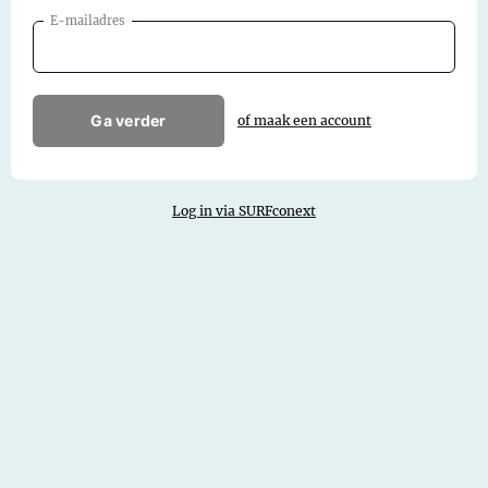
E-mailadres
Ga verder
of maak een account
Log in via SURFconext