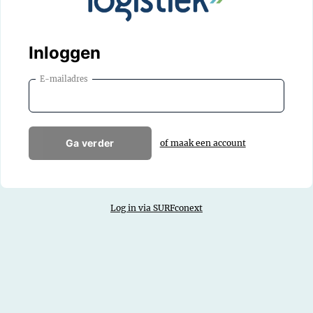
Inloggen
E-mailadres
Ga verder
of maak een account
Log in via SURFconext