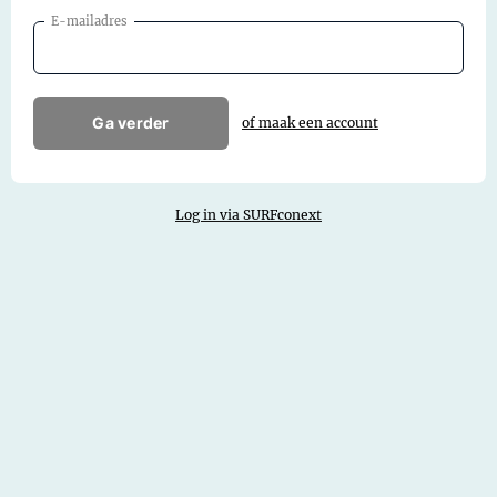
E-mailadres
Ga verder
of maak een account
Log in via SURFconext