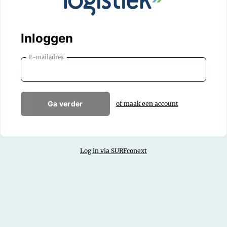
Inloggen
E-mailadres
Ga verder
of maak een account
Log in via SURFconext