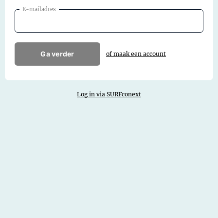
E-mailadres
Ga verder
of maak een account
Log in via SURFconext