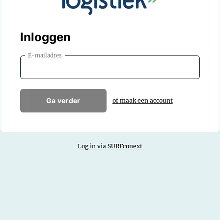
Inloggen
E-mailadres
Ga verder
of maak een account
Log in via SURFconext