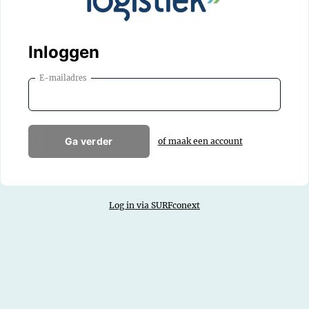
Inloggen
E-mailadres
Ga verder
of maak een account
Log in via SURFconext