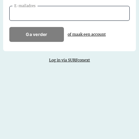
E-mailadres
Ga verder
of maak een account
Log in via SURFconext