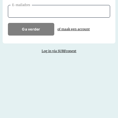
E-mailadres
Ga verder
of maak een account
Log in via SURFconext