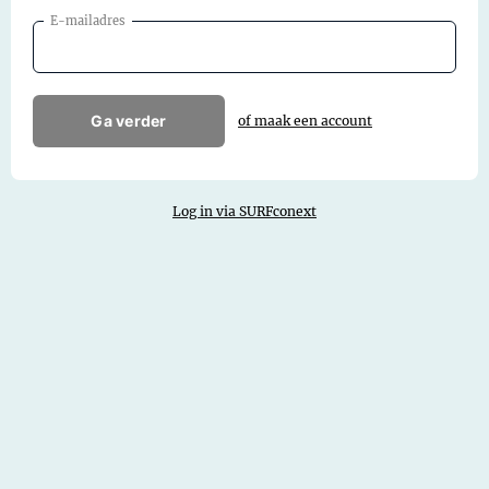
E-mailadres
Ga verder
of maak een account
Log in via SURFconext