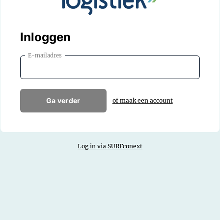
Inloggen
E-mailadres
Ga verder
of maak een account
Log in via SURFconext