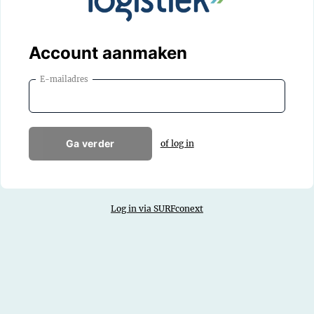
Account aanmaken
E-mailadres
Ga verder
of log in
Log in via SURFconext