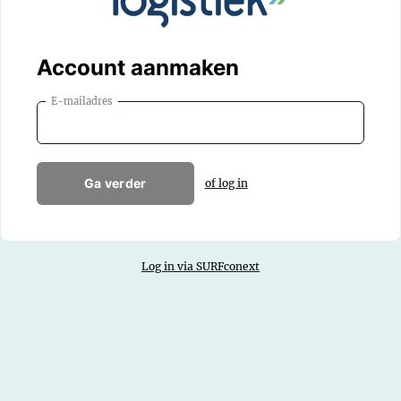
Account aanmaken
E-mailadres
Ga verder
of log in
Log in via SURFconext