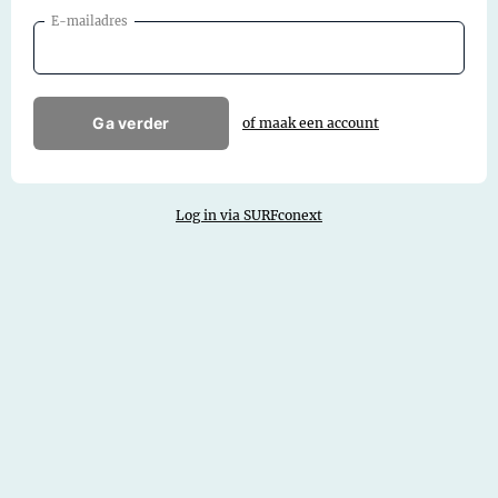
E-mailadres
Ga verder
of maak een account
Log in via SURFconext