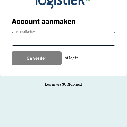
Account aanmaken
E-mailadres
Ga verder
of log in
Log in via SURFconext