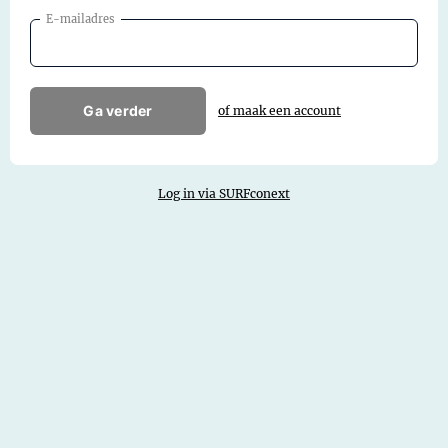
E-mailadres
Ga verder
of maak een account
Log in via SURFconext