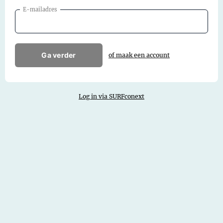
E-mailadres
Ga verder
of maak een account
Log in via SURFconext