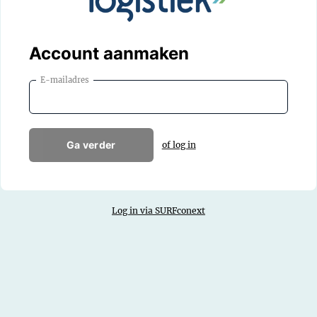
Account aanmaken
E-mailadres
Ga verder
of log in
Log in via SURFconext