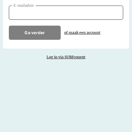
E-mailadres
Ga verder
of maak een account
Log in via SURFconext