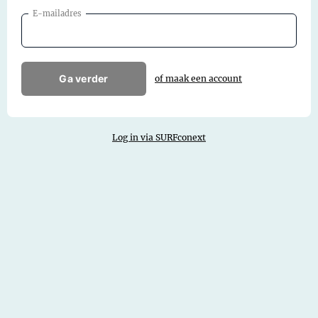
E-mailadres
Ga verder
of maak een account
Log in via SURFconext