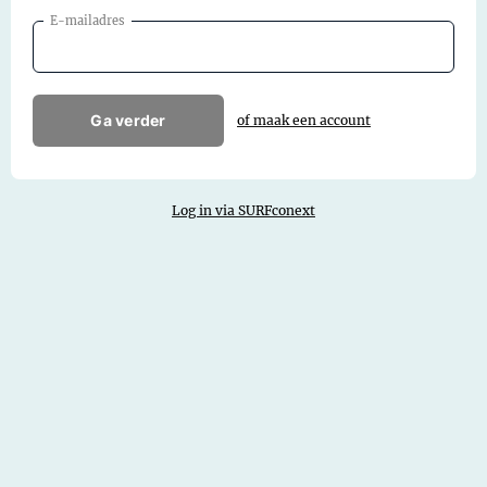
E-mailadres
Ga verder
of maak een account
Log in via SURFconext