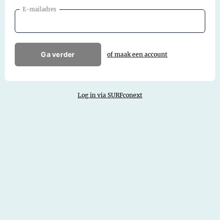
E-mailadres
Ga verder
of maak een account
Log in via SURFconext