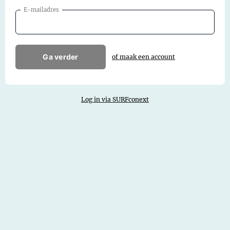
E-mailadres
Ga verder
of maak een account
Log in via SURFconext