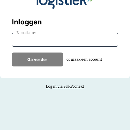
Inloggen
E-mailadres
Ga verder
of maak een account
Log in via SURFconext