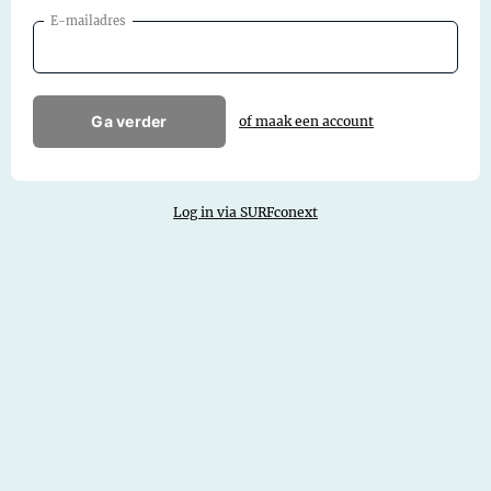
E-mailadres
Ga verder
of maak een account
Log in via SURFconext