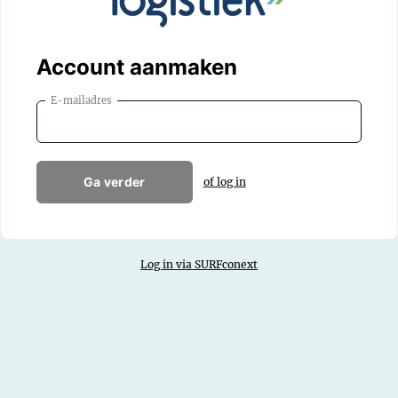
Account aanmaken
E-mailadres
Ga verder
of log in
Log in via SURFconext