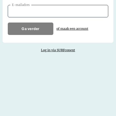
E-mailadres
Ga verder
of maak een account
Log in via SURFconext