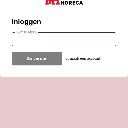
Inloggen
E-mailadres
Ga verder
of maak een account