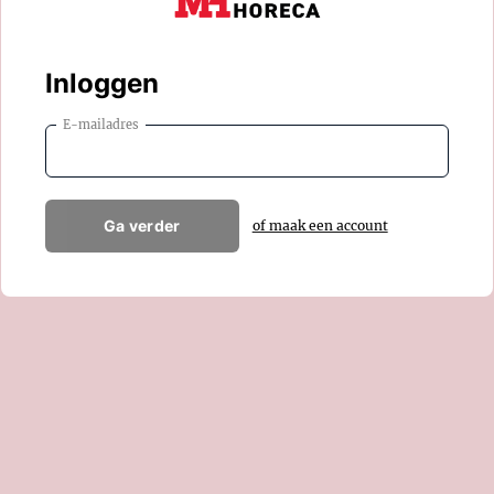
Inloggen
E-mailadres
Ga verder
of maak een account