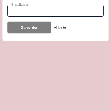
E-mailadres
Ga verder
of log in