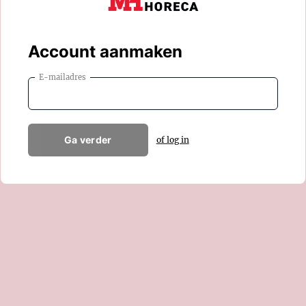
Account aanmaken
E-mailadres
Ga verder
of log in