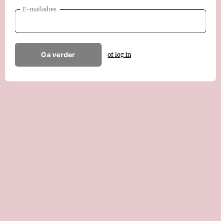
E-mailadres
Ga verder
of log in