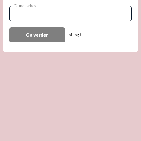
E-mailadres
Ga verder
of log in