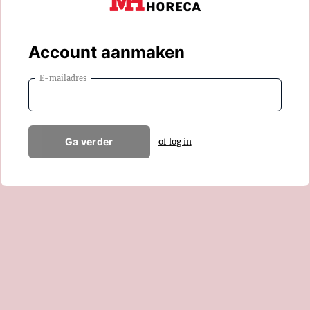
Account aanmaken
E-mailadres
Ga verder
of log in