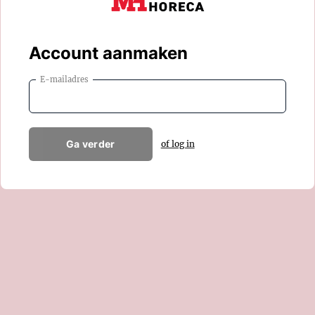
Account aanmaken
E-mailadres
Ga verder
of log in