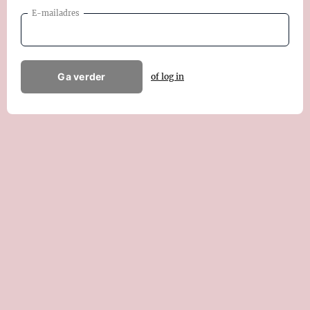
E-mailadres
Ga verder
of log in